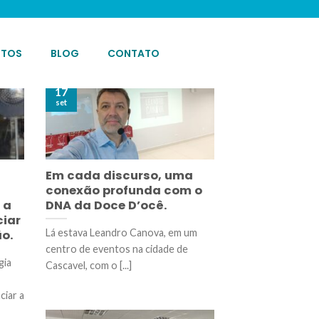
OTOS
BLOG
CONTATO
17
set
Em cada discurso, uma
conexão profunda com o
 a
DNA da Doce D’ocê.
ciar
Lá estava Leandro Canova, em um
o.
centro de eventos na cidade de
gia
Cascavel, com o [...]
ciar a