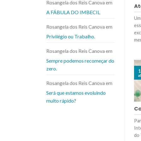
Rosangela dos Reis Canova
em
At
A FÁBULA DO IMBECIL
Uma
ess
Rosangela dos Reis Canova
em
exc
Privilégio ou Trabalho.
mer
Rosangela dos Reis Canova
em
Sempre podemos recomeçar do
zero.
1
a
Rosangela dos Reis Canova
em
Será que estamos evoluindo
muito rápido?
Co
Par
Int
do 