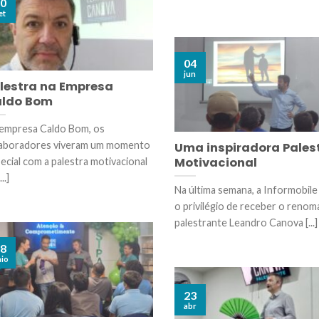
0
et
04
jun
lestra na Empresa
ldo Bom
empresa Caldo Bom, os
aboradores viveram um momento
Uma inspiradora Pales
Motivacional
ecial com a palestra motivacional
..]
Na última semana, a Informobile
o privilégio de receber o reno
palestrante Leandro Canova [...]
8
io
23
abr