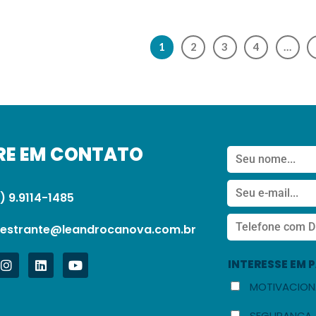
1
2
3
4
…
RE EM CONTATO
) 9.9114-1485
lestrante@leandrocanova.com.br
INTERESSE EM 
MOTIVACION
SEGURANÇA