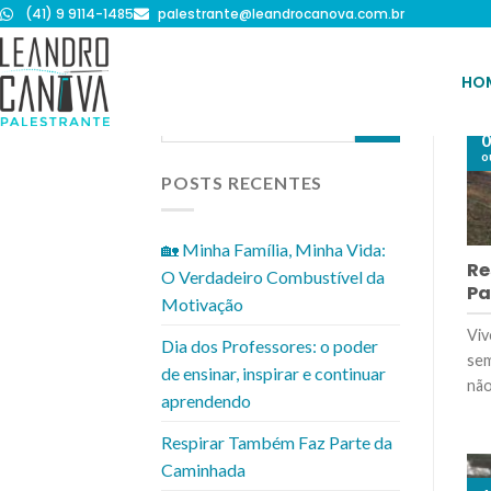
(41) 9 9114-1485
palestrante@leandrocanova.com.br
HO
0
o
POSTS RECENTES
🏡 Minha Família, Minha Vida:
Re
O Verdadeiro Combustível da
Pa
Motivação
Viv
Dia dos Professores: o poder
sem
de ensinar, inspirar e continuar
não
aprendendo
Respirar Também Faz Parte da
Caminhada