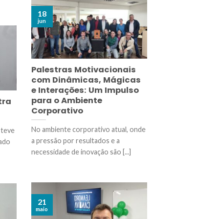
18
jun
Palestras Motivacionais
com Dinâmicas, Mágicas
e Interações: Um Impulso
para o Ambiente
tra
Corporativo
No ambiente corporativo atual, onde
 teve
a pressão por resultados e a
mado
necessidade de inovação são [...]
21
maio