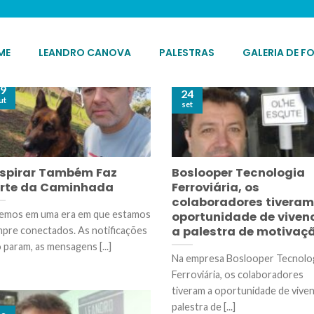
ARQUIVOS DE CATEGORIA:
BLOG
ME
LEANDRO CANOVA
PALESTRAS
GALERIA DE F
9
24
ut
set
spirar Também Faz
Boslooper Tecnologia
rte da Caminhada
Ferroviária, os
colaboradores tiveram
emos em uma era em que estamos
oportunidade de viven
a palestra de motivaçã
pre conectados. As notificações
 param, as mensagens [...]
Na empresa Boslooper Tecnolo
Ferroviária, os colaboradores
tiveram a oportunidade de viven
palestra de [...]