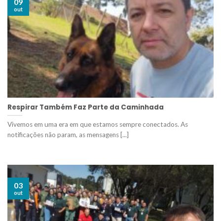
09
out
Respirar Também Faz Parte da Caminhada
Vivemos em uma era em que estamos sempre conectados. As
notificações não param, as mensagens [...]
03
out