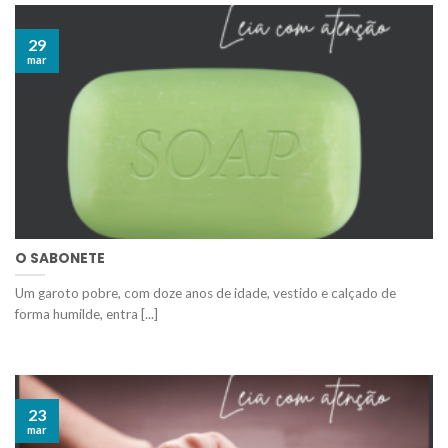
29
mar
O SABONETE
Um garoto pobre, com doze anos de idade, vestido e calçado de
forma humilde, entra [...]
23
mar