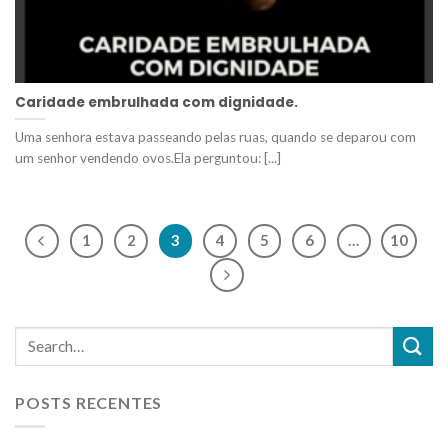
Caridade embrulhada com dignidade.
Uma senhora estava passeando pelas ruas, quando se deparou com
um senhor vendendo ovos.Ela perguntou: [...]
1
2
3
4
5
6
…
10
POSTS RECENTES