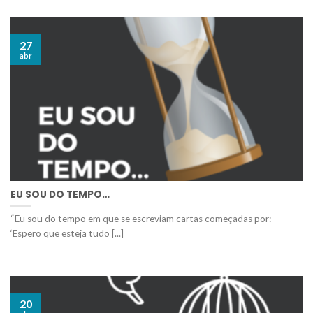
27
abr
EU SOU DO TEMPO…
“Eu sou do tempo em que se escreviam cartas começadas por:
‘Espero que esteja tudo [...]
20