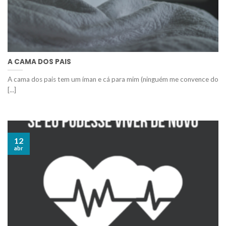
A CAMA DOS PAIS
A cama dos pais tem um íman e cá para mim (ninguém me convence do
[...]
12
abr