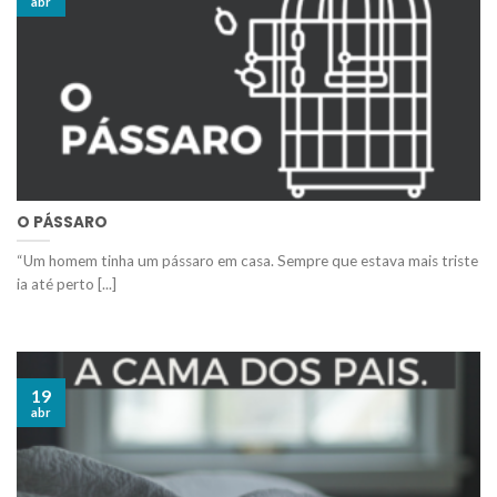
abr
O PÁSSARO
“Um homem tinha um pássaro em casa. Sempre que estava mais triste
ia até perto [...]
19
abr