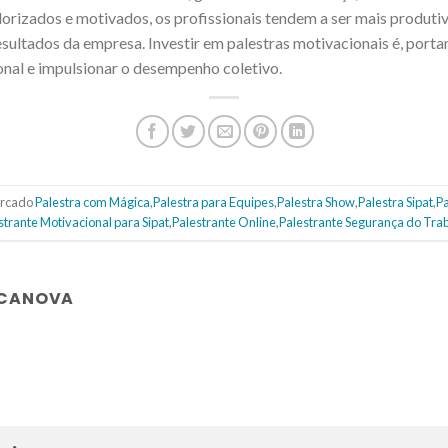
orizados e motivados, os profissionais tendem a ser mais produti
ultados da empresa. Investir em palestras motivacionais é, porta
ional e impulsionar o desempenho coletivo.
rcado
Palestra com Mágica
,
Palestra para Equipes
,
Palestra Show
,
Palestra Sipat
,
Pa
strante Motivacional para Sipat
,
Palestrante Online
,
Palestrante Segurança do Tra
 CANOVA