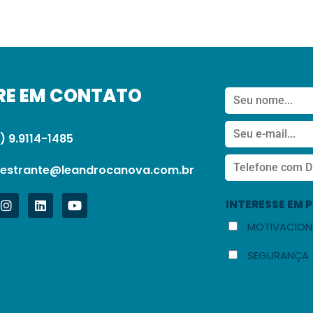
RE EM CONTATO
) 9.9114-1485
lestrante@leandrocanova.com.br
INTERESSE EM 
MOTIVACION
SEGURANÇA