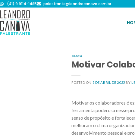
(41) 9 9114-1485
palestrante@leandrocanova.com.br
HO
BLOG
Motivar Colab
POSTED ON
9 DE ABRIL DE 2025
BY
L
Motivar os colaboradores é ess
ferramenta poderosa nesse proc
senso de propósito e fortalec
melhoram o clima organizaciona
desenvolvimento pessoal e prof