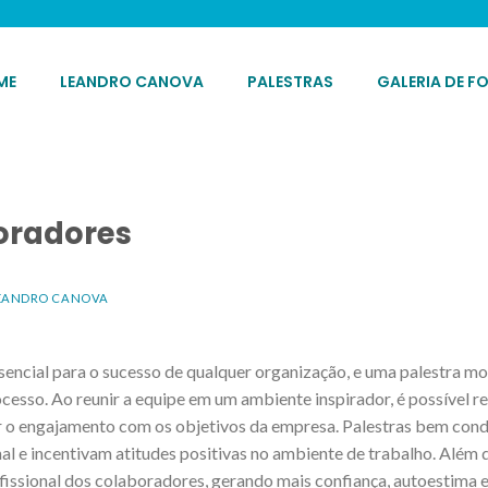
ME
LEANDRO CANOVA
PALESTRAS
GALERIA DE F
oradores
EANDRO CANOVA
encial para o sucesso de qualquer organização, e uma palestra mo
esso. Ao reunir a equipe em um ambiente inspirador, é possível re
er o engajamento com os objetivos da empresa. Palestras bem con
l e incentivam atitudes positivas no ambiente de trabalho. Além 
issional dos colaboradores, gerando mais confiança, autoestima e