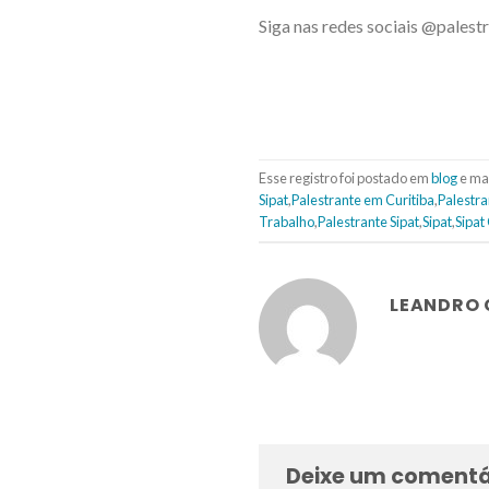
Siga nas redes sociais @pales
Esse registro foi postado em
blog
e ma
Sipat
,
Palestrante em Curitiba
,
Palestr
Trabalho
,
Palestrante Sipat
,
Sipat
,
Sipat
LEANDRO
Deixe um comentá