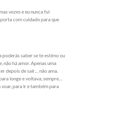
mas vezes e eu nunca fui
a porta com cuidado para que
a poderás saber se te estimo ou
e, não há amor. Apenas uma
er depois de sair… não ama.
para longe e voltava, sempre…
 voar, para ir e também para