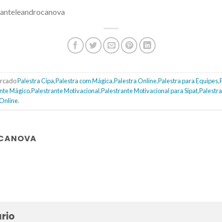
tranteleandrocanova
rcado
Palestra Cipa
,
Palestra com Mágica
,
Palestra Online
,
Palestra para Equipes
,
ante Mágico
,
Palestrante Motivacional
,
Palestrante Motivacional para Sipat
,
Palestr
 Online
.
 CANOVA
rio