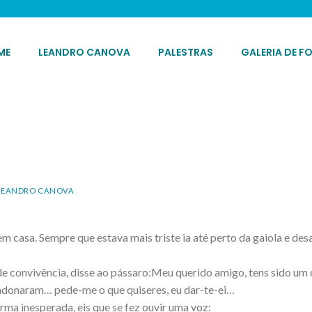
ME
LEANDRO CANOVA
PALESTRAS
GALERIA DE F
LEANDRO CANOVA
 casa. Sempre que estava mais triste ia até perto da gaiola e de
de convivência, disse ao pássaro:Meu querido amigo, tens sido um 
donaram… pede-me o que quiseres, eu dar-te-ei…
rma inesperada, eis que se fez ouvir uma voz: