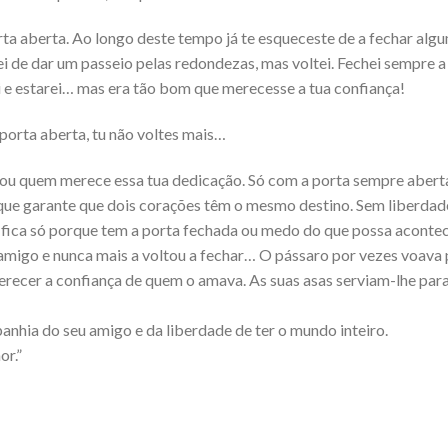
ta aberta. Ao longo deste tempo já te esqueceste de a fechar algu
 de dar um passeio pelas redondezas, mas voltei. Fechei sempre 
ui e estarei… mas era tão bom que merecesse a tua confiança!
porta aberta, tu não voltes mais…
 sou quem merece essa tua dedicação. Só com a porta sempre abert
que garante que dois corações têm o mesmo destino. Sem liberdad
 fica só porque tem a porta fechada ou medo do que possa acontec
amigo e nunca mais a voltou a fechar… O pássaro por vezes voava 
merecer a confiança de quem o amava. As suas asas serviam-lhe para
nhia do seu amigo e da liberdade de ter o mundo inteiro.
or.”