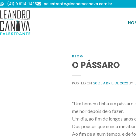
(41) 9 9114-1485
palestrante@leandrocanova.com.br
HO
BLOG
O PÁSSARO
POSTED ON
20 DE ABRIL DE 2022
BY
“Um homem tinha um pássaro em
melhor depois de o fazer.
Um dia, ao fim de longos anos 
Dos poucos que nunca me aban
Ao fim de algum tempo, e de fo