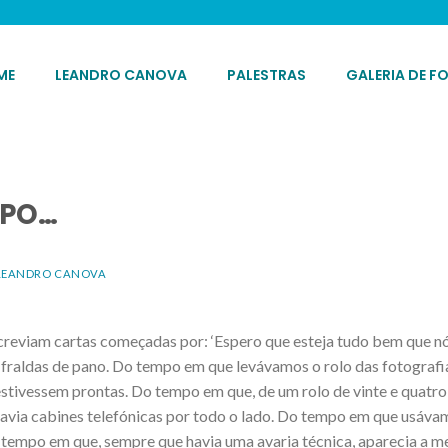
ME
LEANDRO CANOVA
PALESTRAS
GALERIA DE F
MPO…
LEANDRO CANOVA
reviam cartas começadas por: ‘Espero que esteja tudo bem que nós
fraldas de pano. Do tempo em que levávamos o rolo das fotografi
tivessem prontas. Do tempo em que, de um rolo de vinte e quatro 
avia cabines telefónicas por todo o lado. Do tempo em que usáva
o tempo em que, sempre que havia uma avaria técnica, aparecia a