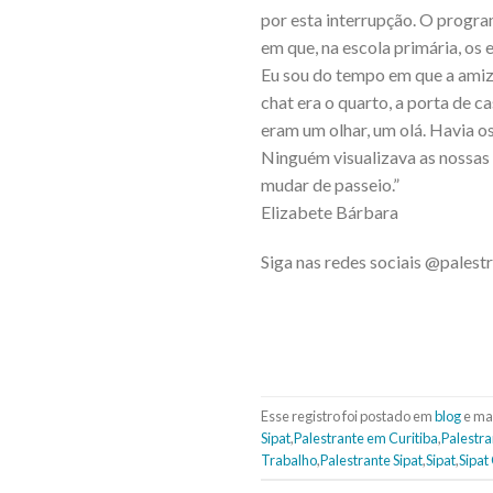
por esta interrupção. O progra
em que, na escola primária, os
Eu sou do tempo em que a amiz
chat era o quarto, a porta de c
eram um olhar, um olá. Havia o
Ninguém visualizava as nossas 
mudar de passeio.”
Elizabete Bárbara
Siga nas redes sociais @pales
Esse registro foi postado em
blog
e ma
Sipat
,
Palestrante em Curitiba
,
Palestr
Trabalho
,
Palestrante Sipat
,
Sipat
,
Sipat