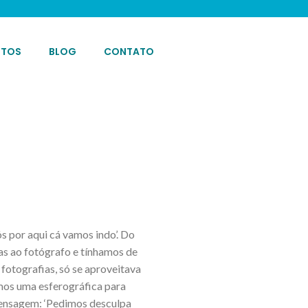
OTOS
BLOG
CONTATO
 por aqui cá vamos indo’. Do
as ao fotógrafo e tínhamos de
fotografias, só se aproveitava
mos uma esferográfica para
 mensagem: ‘Pedimos desculpa