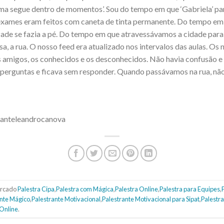
ma segue dentro de momentos’. Sou do tempo em que ‘Gabriela’ par
 exames eram feitos com caneta de tinta permanente. Do tempo em 
ade se fazia a pé. Do tempo em que atravessávamos a cidade par
asa, a rua. O nosso feed era atualizado nos intervalos das aulas. O
s amigos, os conhecidos e os desconhecidos. Não havia confusão e 
perguntas e ficava sem responder. Quando passávamos na rua, não 
tranteleandrocanova
rcado
Palestra Cipa
,
Palestra com Mágica
,
Palestra Online
,
Palestra para Equipes
,
ante Mágico
,
Palestrante Motivacional
,
Palestrante Motivacional para Sipat
,
Palestr
 Online
.