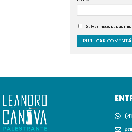
Salvar meus dados nes
ENT
(41
pa