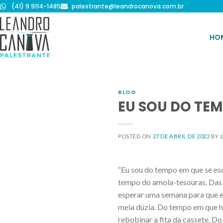
(41) 9 9114-1485
palestrante@leandrocanova.com.br
HO
BLOG
EU SOU DO TE
POSTED ON
27 DE ABRIL DE 2022
BY
“Eu sou do tempo em que se esc
tempo do amola-tesouras. Das 
esperar uma semana para que es
meia dúzia. Do tempo em que h
rebobinar a fita da cassete. D