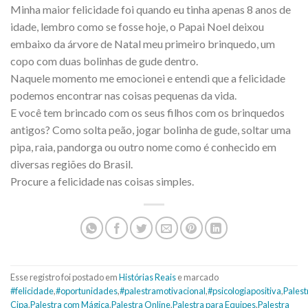
Minha maior felicidade foi quando eu tinha apenas 8 anos de
idade, lembro como se fosse hoje, o Papai Noel deixou
embaixo da árvore de Natal meu primeiro brinquedo, um
copo com duas bolinhas de gude dentro.
Naquele momento me emocionei e entendi que a felicidade
podemos encontrar nas coisas pequenas da vida.
E você tem brincado com os seus filhos com os brinquedos
antigos? Como solta peão, jogar bolinha de gude, soltar uma
pipa, raia, pandorga ou outro nome como é conhecido em
diversas regiões do Brasil.
Procure a felicidade nas coisas simples.
Esse registro foi postado em
Histórias Reais
e marcado
#felicidade
,
#oportunidades
,
#palestramotivacional
,
#psicologiapositiva
,
Palest
Cipa
,
Palestra com Mágica
,
Palestra Online
,
Palestra para Equipes
,
Palestra