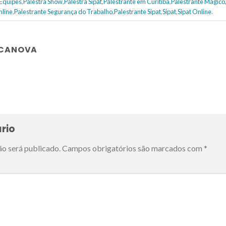
 Equipes
,
Palestra Show
,
Palestra Sipat
,
Palestrante em Curitiba
,
Palestrante Mágico
nline
,
Palestrante Segurança do Trabalho
,
Palestrante Sipat
,
Sipat
,
Sipat Online
.
 CANOVA
rio
ão será publicado.
Campos obrigatórios são marcados com
*