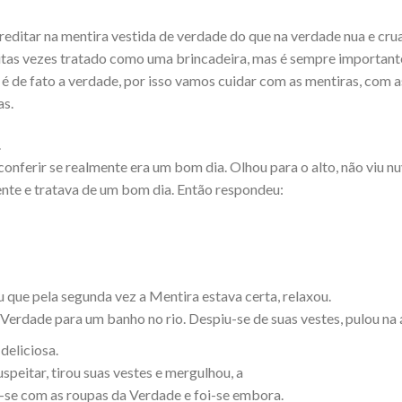
editar na mentira vestida de verdade do que na verdade nua e crua
uitas vezes tratado como uma brincadeira, mas é sempre importa
é de fato a verdade, por isso vamos cuidar com as mentiras, com 
as.
.
 conferir se realmente era um bom dia. Olhou para o alto, não viu n
ente e tratava de um bom dia. Então respondeu:
que pela segunda vez a Mentira estava certa, relaxou.
Verdade para um banho no rio. Despiu-se de suas vestes, pulou na 
deliciosa.
peitar, tirou suas vestes e mergulhou, a
u-se com as roupas da Verdade e foi-se embora.