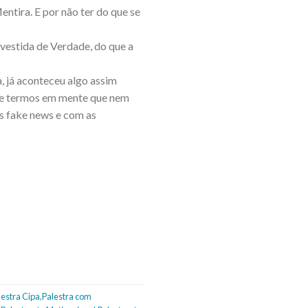
entira. E por não ter do que se
a vestida de Verdade, do que a
, já aconteceu algo assim
nte termos em mente que nem
as fake news e com as
lestra Cipa
,
Palestra com