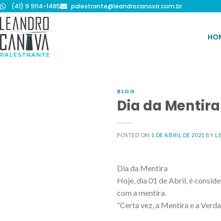
(41) 9 9114-1485
palestrante@leandrocanova.com.br
HO
BLOG
Dia da Mentira
POSTED ON
1 DE ABRIL DE 2021
BY
L
Dia da Mentira
Hoje, dia 01 de Abril, é consi
com a mentira.
“Certa vez, a Mentira e a Verd