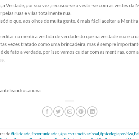
 a Verdade, por sua vez, recusou-se a vestir-se com as vestes da M
 pelas ruas e vilas totalmente nua.
isódio que, aos olhos de muita gente, é mais fácil aceitar a Mentir
editar na mentira vestida de verdade do que na verdade nua e crua
uitas vezes tratado como uma brincadeira, mas é sempre importa
é de fato a verdade, por isso vamos cuidar com as mentiras, com 
as.
tranteleandrocanova
rcado
#felicidade
,
#oportunidades
,
#palestramotivacional
,
#psicologiapositiva
,
Pa