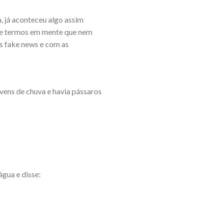
, já aconteceu algo assim
nte termos em mente que nem
as fake news e com as
uvens de chuva e havia pássaros
água e disse: