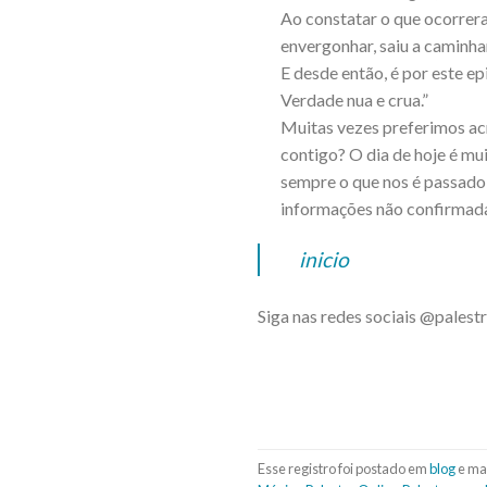
Ao constatar o que ocorrera,
envergonhar, saiu a caminhar
E desde então, é por este ep
Verdade nua e crua.”
Muitas vezes preferimos acr
contigo? O dia de hoje é m
sempre o que nos é passado 
informações não confirmad
inicio
Siga nas redes sociais @pales
Esse registro foi postado em
blog
e ma